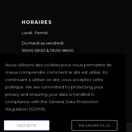
HORAIRES
Lundi : Fermé
Du mardi au vendredi :
10h00-12h30 & 13h30-18h00
Le samedi : 10h00-17h00
Nous utilisons des cookies pour nous permettre de
Le dimanche : Fermé
mieux comprendre comment le site est utilisé. En
continuant à utiliser ce site, vous acceptez cette
politique. We are committed to protecting your
privacy and ensuring your data is handled in
compliance with the
General Data Protection
Regulation (GDPR)
.
J'ACCEPTE
EN SAVOIR PLUS